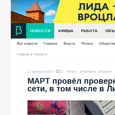
НОВОСТИ
АФИША
РАБОТА
ОБЪ
Все новости
Главное
Власть
Регион
Обществ
Главная
Новости
17 февраля 2025
0
Регион
,
Экономика
,
Инцидент
МАРТ провёл проверк
сети, в том числе в Л