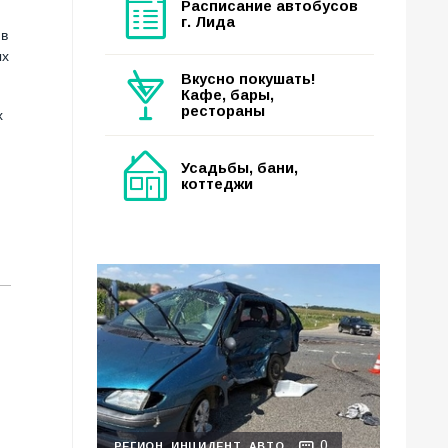
Расписание автобусов
г. Лида
 в
ых
Вкусно покушать!
Кафе, бары,
рестораны
х
Усадьбы, бани,
коттеджи
0
РЕГИОН
ИНЦИДЕНТ
АВТО