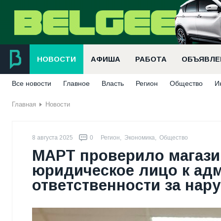
НОВОСТИ
АФИША
РАБОТА
ОБЪЯВЛЕ
Все новости
Главное
Власть
Регион
Общество
И
Главная
Новости
8 августа 2025
0
Регион
,
Экономика
,
Общество
МАРТ проверило магази
юридическое лицо к ад
ответственности за нар