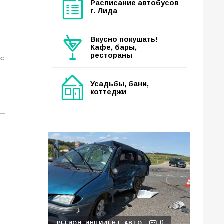
Расписание автобусов
г. Лида
Вкусно покушать!
Кафе, бары,
рестораны
 с
Усадьбы, бани,
коттеджи
0
РЕГИОН
ИНЦИДЕНТ
АВТО