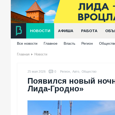
НОВОСТИ
АФИША
РАБОТА
ОБЪ
Все новости
Главное
Власть
Регион
Обществ
Главная
Новости
25 мая 2026
0
Регион
,
Авто
,
Общество
Появился новый ночн
Лида-Гродно»