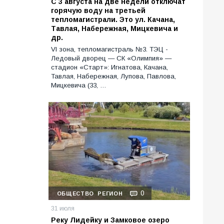
С 3 августа на две недели отключат
горячую воду на третьей
тепломагистрали. Это ул. Качана,
Тавлая, Набережная, Мицкевича и
др.
VI зона, тепломагистраль №3. ТЭЦ -
Ледовый дворец — СК «Олимпия» —
стадион «Старт»: Игнатова, Качана,
Тавлая, Набережная, Лупова, Павлова,
Мицкевича (33, …
0
ОБЩЕСТВО
РЕГИОН
31 июля
Реку Лидейку и Замковое озеро