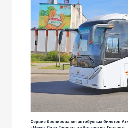
Сервис бронирования автобусных билетов Ат
«Минск-Лида-Гродно» и «Волковыск-Гродно».