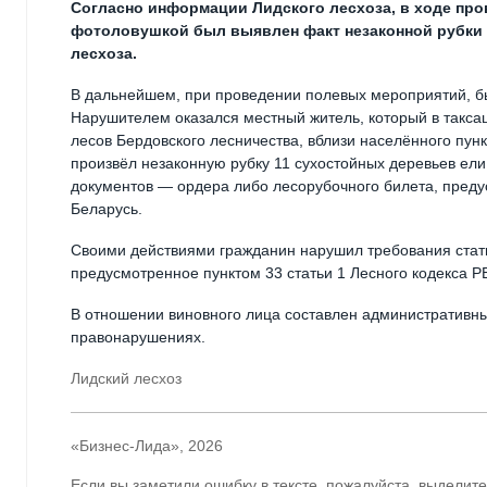
Согласно информации Лидского лесхоза, в ходе про
фотоловушкой был выявлен факт незаконной рубки 
лесхоза.
В дальнейшем, при проведении полевых мероприятий, бы
Нарушителем оказался местный житель, который в такса
лесов Бердовского лесничества, вблизи населённого пун
произвёл незаконную рубку 11 сухостойных деревьев е
документов — ордера либо лесорубочного билета, предус
Беларусь.
Своими действиями гражданин нарушил требования стать
предусмотренное пунктом 33 статьи 1 Лесного кодекса Р
В отношении виновного лица составлен административный
правонарушениях.
Лидский лесхоз
«Бизнес-Лида», 2026
Если вы заметили ошибку в тексте, пожалуйста, выделите