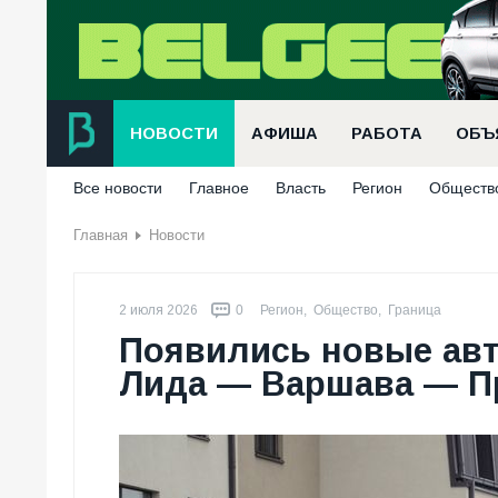
НОВОСТИ
АФИША
РАБОТА
ОБЪ
Все новости
Главное
Власть
Регион
Обществ
Главная
Новости
2 июля 2026
0
Регион
,
Общество
,
Граница
Появились новые ав
Лида — Варшава — Пр