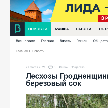
НОВОСТИ
АФИША
РАБОТА
ОБЪ
Все новости
Главное
Власть
Регион
Обществ
Главная
Новости
29 марта 2021
0
Регион
,
Общество
Лесхозы Гродненщины
березовый сок