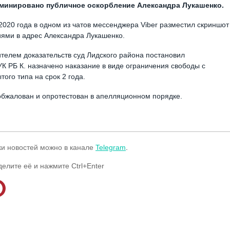
риминировано публичное оскорбление Александра Лукашенко.
020 года в одном из чатов мессенджера Viber разместил скриншот
ями в адрес Александра Лукашенко.
телем доказательств суд Лидского района постановил
УК РБ К. назначено наказание в виде ограничения свободы с
ого типа на срок 2 года.
 обжалован и опротестован в апелляционном порядке.
ки новостей можно в канале
Telegram
.
делите её и нажмите Ctrl+Enter