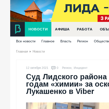
НОВОСТИ
АФИША
РАБОТА
ОБЪ
Все новости
Главное
Власть
Регион
Обществ
Главная
Новости
12 октября 2021
0
Регион
,
Инцидент
Суд Лидского района
годам «химии» за ос
Лукашенко в Viber