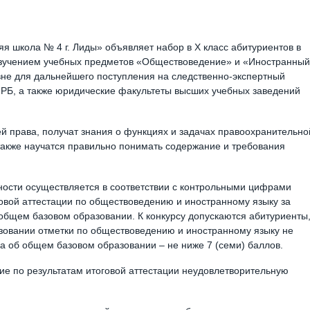
 школа № 4 г. Лиды» объявляет набор в Х класс абитуриентов в
 изучением учебных предметов «Обществоведение» и «Иностранный
вне для дальнейшего поступления на следственно-экспертный
 РБ, а также юридические факультеты высших учебных заведений
й права, получат знания о функциях и задачах правоохранительно
 также научатся правильно понимать содержание и требования
ности осуществляется в соответствии с контрольными цифрами
говой аттестации по обществоведению и иностранному языку за
 общем базовом образовании. К конкурсу допускаются абитуриенты
азовании отметки по обществоведению и иностранному языку не
ва об общем базовом образовании – не ниже 7 (семи) баллов.
ие по результатам итоговой аттестации неудовлетворительную