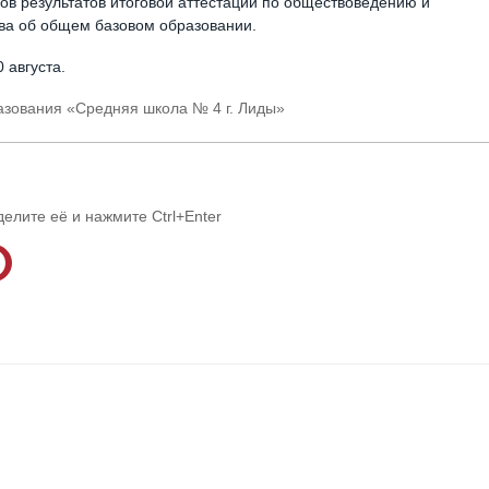
ов результатов итоговой аттестации по обществоведению и
тва об общем базовом образовании.
 августа.
азования «Средняя школа № 4 г. Лиды»
делите её и нажмите Ctrl+Enter