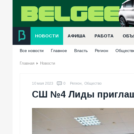
НОВОСТИ
АФИША
РАБОТА
ОБЪ
Все новости
Главное
Власть
Регион
Обществ
Главная
Новости
10 мая 2023
0
Регион
,
Общество
СШ №4 Лиды приглаш