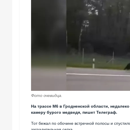
Фото очевидца.
На трассе М6 в Гродненской области, недалеко
камеру бурого медведя, пишет Телеграф.
Тот бежал по обочине встречной полосы и спустилс
заградительная сетка.