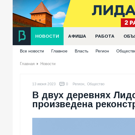
НОВОСТИ
АФИША
РАБОТА
ОБЪ
Все новости
Главное
Власть
Регион
Обществ
Главная
Новости
13 июня 2023
0
Регион
,
Общество
В двух деревнях Лидс
произведена реконстр