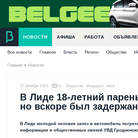
НОВОСТИ
АФИША
РАБОТА
ОБЪЯВЛЕ
Все новости
Главное
Власть
Регион
Общество
И
Главная
Новости
27 октября 2023
0
Общество
,
Инцидент
,
Авто
В Лиде 18-летний парень
но вскоре был задержан
В Лиде молодой человек залез в автомобиль погреть
информации и общественных связей УВД Гродненск