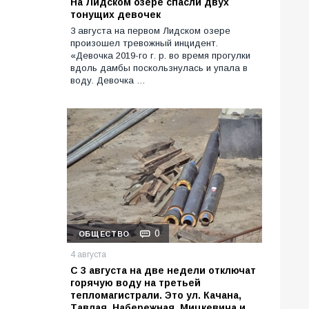
На Лидском озере спасли двух
тонущих девочек
3 августа на первом Лидском озере
произошел тревожный инцидент.
«Девочка 2019-го г. р. во время прогулки
вдоль дамбы поскользнулась и упала в
воду. Девочка …
0
ОБЩЕСТВО
4 августа
С 3 августа на две недели отключат
горячую воду на третьей
тепломагистрали. Это ул. Качана,
Тавлая, Набережная, Мицкевича и