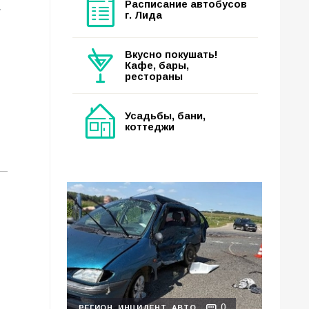
Расписание автобусов
и
г. Лида
Вкусно покушать!
Кафе, бары,
рестораны
Усадьбы, бани,
коттеджи
0
РЕГИОН
ИНЦИДЕНТ
АВТО