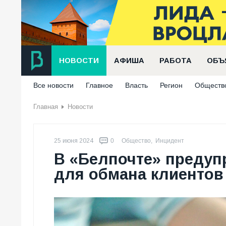
НОВОСТИ
АФИША
РАБОТА
ОБЪ
Все новости
Главное
Власть
Регион
Обществ
Главная
Новости
25 июня 2024
0
Общество
,
Инцидент
В «Белпочте» предуп
для обмана клиентов