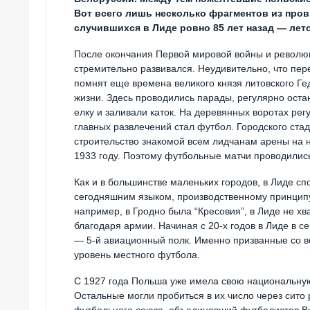
Вот всего лишь несколько фрагментов из про
случившихся в Лиде ровно 85 лет назад — лето
После окончания Первой мировой войны и револю
стремительно развивался. Неудивительно, что пе
помнят еще времена великого князя литовского Ге
жизни. Здесь проводились парады, регулярно оста
елку и заливали каток. На деревянных воротах ре
главных развлечений стал футбол. Городского стад
строительство знакомой всем лидчанам арены на 
1933 году. Поэтому футбольные матчи проводились
Как и в большинстве маленьких городов, в Лиде с
сегодняшним языком, производственному принципу. 
например, в Гродно была “Кресовия”, в Лиде не х
благодаря армии. Начиная с 20-х годов в Лиде в 
— 5-й авиационный полк. Именно призванные со в
уровень местного футбола.
С 1927 года Польша уже имела свою национальную
Остальные могли пробиться в их число через сито 
футбольного союза, объединявший футболистов Ви