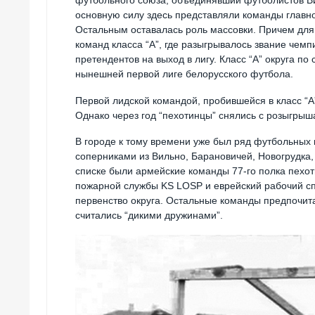
основную силу здесь представляли команды главн
Остальным оставалась роль массовки. Причем для 
команд класса “А”, где разыгрывалось звание чемп
претендентов на выход в лигу. Класс “А” округа 
нынешней первой лиге белорусского футбола.
Первой лидской командой, пробившейся в класс “А”
Однако через год “пехотинцы” снялись с розыгрыш
В городе к тому времени уже был ряд футбольных 
соперниками из Вильно, Барановичей, Новогрудка
списке были армейские команды 77-го полка пехоты
пожарной службы KS LOSP и еврейский рабочий спо
первенство округа. Остальные команды предпочита
считались “дикими дружинами”.