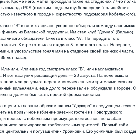
ные. Кроме него, матчи проходили также на стадионах 77-го полка
ась команда PKS (отметим: подъем футбола среди “полицейских”
стью известного в городе и окрестностях подкомория Кобельского)
лассе “В” в гостях лидчане уверенно обыграли команду слонимско
о финалу из Виленской подгруппы. Им стал клуб “Друкар” (Вильно).
стливого обладателя билета в класс “А”. Не передать того
о матча. К игре готовился стадион 5-го летного полка. Наверное,
ии, в удовольствие гоняя мяч на стадионе своей воинской части, 
 85 лет назад.
. Или-или. Или еще год смотреть класс “В”, или наслаждаться
. И вот наступил решающий день — 28 августа. На поле вышли
твенность за результат перед многочисленными зрителями сковала
ненный вильнянами, еще долго переживали и обсуждали в городе. 
в Вильно должен был стать простой формальностью.
ла оценить главным образом шансы “Друкара” в следующем сезоне
еть на привычное избиение заезжих гостей из Новогрудского
ет, и прошел с небольшим преимуществом хозяев, но слабая
оперников разочаровала требовательных зрителей. Первый тайм
лся центральный полузащитник Урбанович. Его усилиями был созда