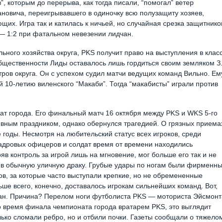
”, которым до перерыва, как тогда писали, “помогал” ветер
бановича, переигрывавшего в одиночку всю полузащиту хозяев,
их. Игра так и катилась к ничьей, но случайная срезка защитнико
 — 1:2 при фатальном невезении лидчан.
ьного хозяйства округа, PKS получит право на выступления в клас
 общественности Лиды оставалось лишь гордиться своим земляком З
ов округа. Он с успехом судил матчи ведущих команд Вильно. Ем
10-летию виленского “Макаби”. Тогда “макабисты” играли против
ат города. Его финальный матч 16 октября между PKS и WKS 5-го
ивным праздником, однако обернулся трагедией. О грязных приема
е годы. Несмотря на любительский статус всех игроков, среди
кадровых офицеров и солдат время от времени находились
в контроль за игрой лишь на мгновение, мог больше его так и не
 в обычную уличную драку. Грубые удары по ногам были фирменн
ов, за которые часто выступали крепкие, но не обремененные
е всего, конечно, доставалось игрокам сильнейших команд. Вот,
ран. Причина? Перелом ноги футболиста PKS — моториста Эйсмонт
 время финала чемпионата города вратарем PKS, это выглядит
лько сломали ребро, но и отбили почки. Газеты сообщали о тяжело