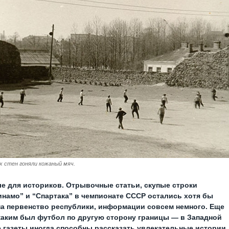
х стен гоняли кожаный мяч.
е для историков. Отрывочные статьи, скупые строки
инамо” и “Спартака” в чемпионате СССР остались хотя бы
на первенство республики, информации совсем немного. Еще
каким был футбол по другую сторону границы — в Западной
 газеты иногда способны рассказать увлекательные истории.