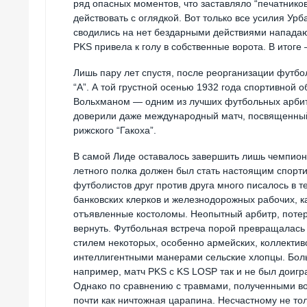
ряд опасных моментов, что заставляло “печатников
действовать с оглядкой. Вот только все усилия Ур
сводились на нет бездарными действиями нападающ
PKS привела к голу в собственные ворота. В итоге
Лишь пару лет спустя, после реорганизации футбол
“А”. А той грустной осенью 1932 года спортивной
Вольхманом — одним из лучших футбольных арбитр
доверили даже международный матч, посвященный 
рижского “Гакоха”.
В самой Лиде оставалось завершить лишь чемпион
летного полка должен был стать настоящим спорт
футболистов друг против друга много писалось в т
банковских клерков и железнодорожных рабочих, 
отъявленные костоломы. Неопытный арбитр, потеря
вернуть. Футбольная встреча порой превращалась
стилем некоторых, особенно армейских, коллектив
интеллигентными манерами сельские хлопцы. Больш
например, матч PKS с KS LOSP так и не был доиг
Однако по сравнению с травмами, полученными во
почти как ничтожная царапина. Несчастному не то