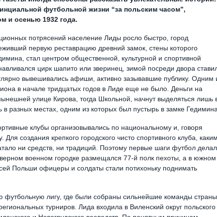
винциальной футбольной жизни “за польским часом”,
м и осенью 1932 года.
ционных потрясений население Лиды росло быстро, город
реживший первую реставрацию древний замок, стены которого
димина, стал центром общественной, культурной и спортивной
навливался цирк шапито или зверинец, зимой посреди двора стави
гулярно вывешивались афиши, активно зазывавшие публику. Одним 
иона в начале тридцатых годов в Лиде еще не было. Деньги на
нынешней улице Кирова, тогда Школьной, начнут выделяться лишь 
 в разных местах, одним из которых был пустырь в замке Гедимина
портивные клубы организовывались по национальному и, говоря
Для создания крепкого городского чисто спортивного клуба, каким
ватало ни средств, ни традиций. Поэтому первые шаги футбол делал
северном военном городке размещался 77-й полк пехоты, а в южном
сей Польши офицеры и солдаты стали потихоньку поднимать
 футбольную лигу, где были собраны сильнейшие команды страны
региональных турниров. Лида входила в Виленский округ польского
ленского и Новогрудского воеводств. По понятным причинам