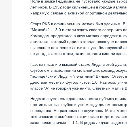
Поле в замке Гедимина не пустовало каждые выход
летчиков. В 1932 году сильнейшей в городе являл
напрямую связан с активной спортивной деятельно
Старт PKS в официальных матчах был удачным. В к
“Маккаби” — 3:0 и стали ждать своего соперника п
Командам предстояло в двух матчах определить сча
ажиотажа, который царил в городе накануне первог
нынешнее поколение летчиков, уже белорусской арм
не догадывается о том, какие страсти кипели здесь
Газеты писали о высокой ставке Лиды в этой дуэли
футболом в исполнении сильнейших команд округа
“полицейские” Лиды и “печатники” Вильно. Ответс
действия местных футболистов. 1:6! Разгром, учи
классе “А” не говорил уже никто. Ответный матч 
Неделю спустя солидная виленская публика приш
против элитных клубов и уже между делом посмотр
воеводства. Но разгрома не случилось. Матч, мож
техническая и особенно тактическая подготовка с
закончился вничью — 1:1. В рядах лидчан выделя