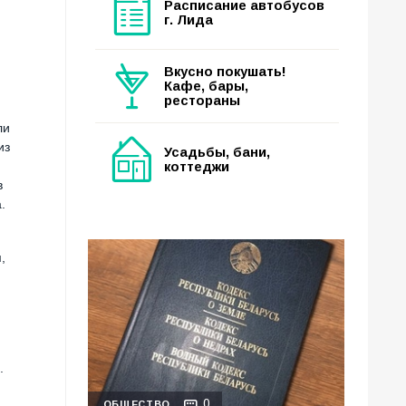
Расписание автобусов
г. Лида
Вкусно покушать!
Кафе, бары,
рестораны
ли
из
Усадьбы, бани,
коттеджи
в
.
,
.
0
ОБЩЕСТВО