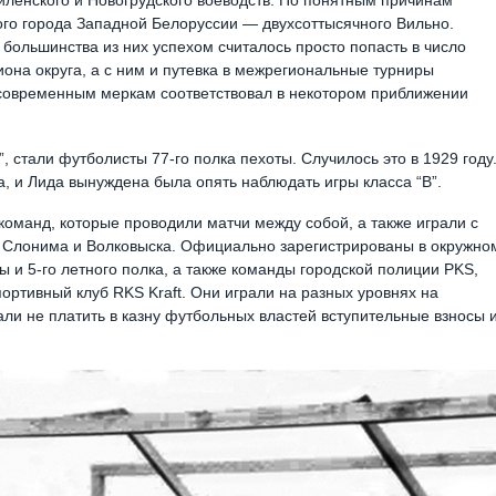
ого города Западной Белоруссии — двухсоттысячного Вильно.
большинства из них успехом считалось просто попасть в число
иона округа, а с ним и путевка в межрегиональные турниры
по современным меркам соответствовал в некотором приближении
, стали футболисты 77-го полка пехоты. Случилось это в 1929 году
а, и Лида вынуждена была опять наблюдать игры класса “В”.
команд, которые проводили матчи между собой, а также играли с
, Слонима и Волковыска. Официально зарегистрированы в окружно
 и 5-го летного полка, а также команды городской полиции PKS,
ртивный клуб RKS Kraft. Они играли на разных уровнях на
ли не платить в казну футбольных властей вступительные взносы 