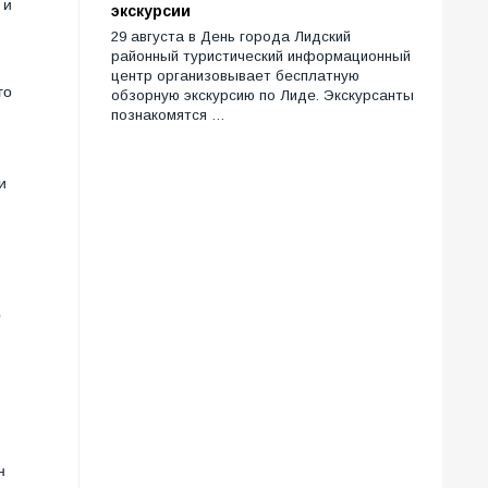
 и
экскурсии
29 августа в День города Лидский
.
районный туристический информационный
центр организовывает бесплатную
го
обзорную экскурсию по Лиде. Экскурсанты
познакомятся …
и
О
н