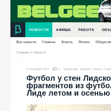
НОВОСТИ
АФИША
РАБОТА
ОБЪ
Все новости
Главное
Власть
Регион
Обществ
Главная
Новости
8 сентября 2017
0
Общество
,
Разное
,
Спорт
,
Глав
Футбол у стен Лидско
фрагментов из футбо
Лиде летом и осенью 