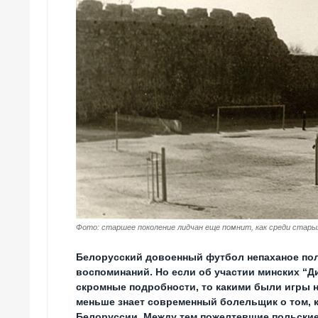
Фото: старшее поколение лидчан еще помнит, как среди стары
Белорусский довоенный футбол непаханое пол
воспоминаний. Но если об участии минских “Д
скромные подробности, то какими были игры 
меньше знает современный болельщик о том, 
Белоруссии. Между тем пожелтевшие польские