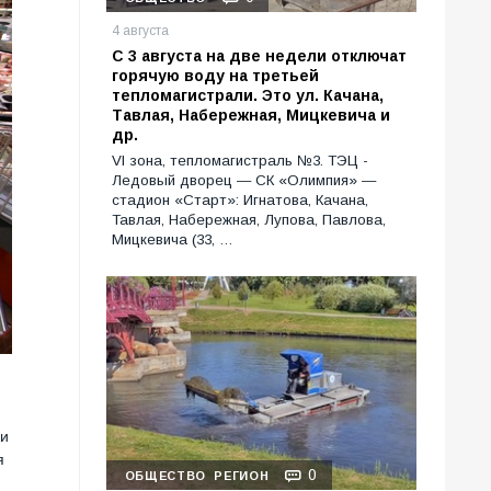
4 августа
С 3 августа на две недели отключат
горячую воду на третьей
тепломагистрали. Это ул. Качана,
Тавлая, Набережная, Мицкевича и
др.
VI зона, тепломагистраль №3. ТЭЦ -
Ледовый дворец — СК «Олимпия» —
стадион «Старт»: Игнатова, Качана,
Тавлая, Набережная, Лупова, Павлова,
Мицкевича (33, …
ми
я
0
ОБЩЕСТВО
РЕГИОН