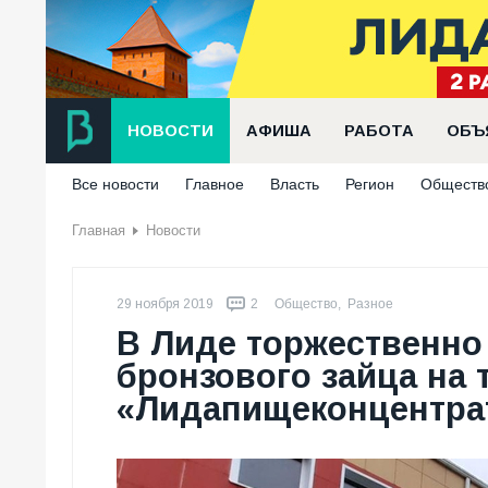
НОВОСТИ
АФИША
РАБОТА
ОБЪ
Все новости
Главное
Власть
Регион
Обществ
Главная
Новости
29 ноября 2019
2
Общество
,
Разное
В Лиде торжественно
бронзового зайца на 
«Лидапищеконцентра