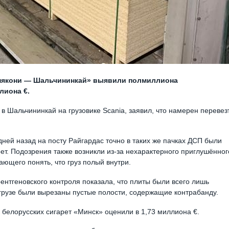
енякони — Шальчининкай» выявили полмиллиона
лиона €.
 Шальчининкай на грузовике Scania, заявил, что намерен перевез
ней назад на посту Райгардас точно в таких же пачках ДСП были
ет. Подозрения также возникли из-за нехарактерного приглушённог
ающего понять, что груз полый внутри.
нтгеновского контроля показала, что плиты были всего лишь
грузе были вырезаны пустые полости, содержащие контрабанду.
белорусских сигарет «Минск» оценили в 1,73 миллиона €.