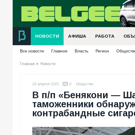
НОВОСТИ
АФИША
РАБОТА
ОБЪ
Все новости
Главное
Власть
Регион
Обществ
Главная
Новости
26 апреля 2021
0
Общество
В п/п «Бенякони — Ш
таможенники обнаруж
контрабандные сигаре