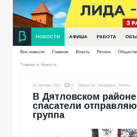
НОВОСТИ
АФИША
РАБОТА
ОБЪ
Все новости
Главное
Власть
Регион
Обществ
Главная
Новости
21 октября 2021
0
Общество
,
Инцидент
,
Регион
В Дятловском районе
спасатели отправляют
группа