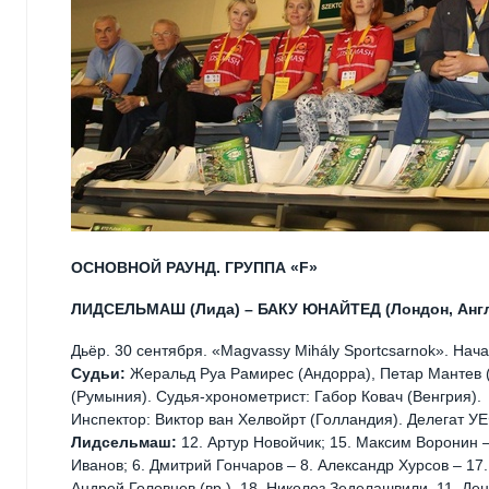
ОСНОВНОЙ РАУНД. ГРУППА «F»
ЛИДСЕЛЬМАШ (Лида) – БАКУ ЮНАЙТЕД (Лондон, Англия
Дьёр. 30 сентября. «Magvassy Mihály Sportcsarnok». Нача
Судьи:
Жеральд Руа Рамирес (Андорра), Петар Мантев (
(Румыния). Судья-хронометрист: Габор Ковач (Венгрия).
Инспектор: Виктор ван Хелвойрт (Голландия). Делегат У
Лидсельмаш:
12. Артур Новойчик; 15. Максим Воронин –
Иванов; 6. Дмитрий Гончаров – 8. Александр Хурсов – 17
Андрей Головнев (вр.), 18. Николоз Зеделашвили, 11. Де