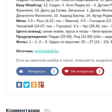
Баку Юнайтед:
12. Сидао; 3. Агон Реджа (к) – 4. Дуглас 
Франчини, 15. Диогу да Силва. Запасные: 1. Дилан Мелпес
Донателло Фаннелли, 10. Харрод Басгер, 16. Артур Родж
Мячи:
1:0 – Рось (4.22, пас – Иванов). 2:0 – Гончаров (13
Чеховский (24.07, пас – Горошко). 4:1 – Чус (28.46, пас – 
Цвета команд:
синие майки, трусы и гетры – бело-красн
Предупреждения:
Пардо (26.58), Рид (31.08) (оба – за
Фолы:
1 – 1, 2 – 3. Удары по воротам: 25 – 27 (12 – 13).
Источник
:
mini.football.by
Если вы заметили ошибку в тексте, пожалуйста, выделите
Интересно
0
Не интересно
0
Комментарии
2