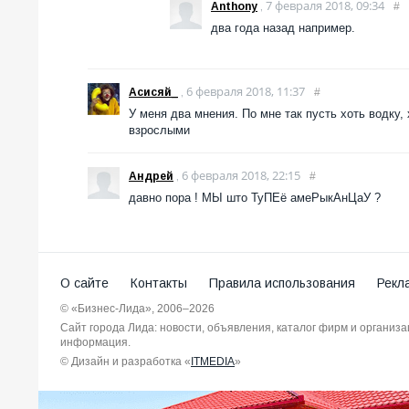
7 февраля 2018, 09:34
Anthony
,
#
два года назад например.
6 февраля 2018, 11:37
Асисяй_
,
#
У меня два мнения. По мне так пусть хоть водку,
взрослыми
6 февраля 2018, 22:15
Андрей
,
#
давно пора ! МЫ што ТуПЕё амеРыкАнЦаУ ?
О сайте
Контакты
Правила использования
Рекл
© «Бизнес-Лида», 2006–2026
Сайт города Лида: новости, объявления, каталог фирм и организ
информация.
© Дизайн и разработка «
ITMEDIA
»