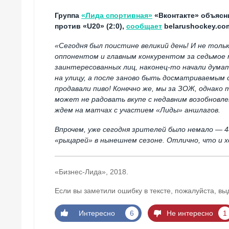
Группа
«Лида спортивная»
«Вконтакте» объясн
против «U20» (2:0),
сообщает
belarushockey.co
«Сегодня был поистине великий день! И не толь
оппонентом и главным конкурентом за седьмое м
заинтересованных лиц, наконец-то начали дума
на улицу, а после заново быть досматриваемым
продавали пиво! Конечно же, мы за ЗОЖ, однако
может не радовать вкупе с недавним возобновл
ждем на матчах с участием «Лиды» аншлагов.
Впрочем, уже сегодня зрителей было немало — 
«рыцарей» в нынешнем сезоне. Отлично, что и 
«Бизнес-Лида», 2018.
Если вы заметили ошибку в тексте, пожалуйста, вы
Интересно
6
Не интересно
1