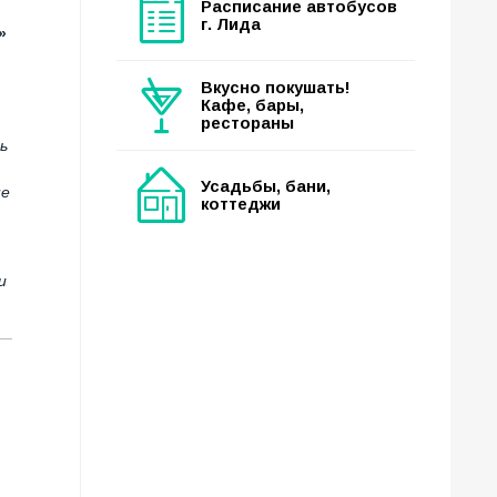
Расписание автобусов
г. Лида
»
Вкусно покушать!
Кафе, бары,
рестораны
ь
Усадьбы, бани,
не
коттеджи
и