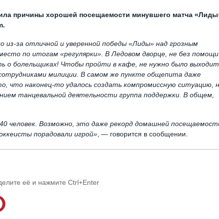
ила причины хорошей посещаемости минувшего матча «Лиды
m.
ко из-за отличной и уверенной победы «Лиды» над грозным
есто по итогам «регулярки». В Ледовом дворце, не без помощи
ть о болельщиках! Чтобы пройти в кафе, не нужно было выходит
 сотрудниками милиции. В самом же пункте общепита даже
 то, что наконец-то удалось создать компромиссную ситуацию, 
ением танцевальной деятельности группа поддержки. В общем,
440 человек. Возможно, это даже рекорд домашней посещаемост
хоккеисты порадовали игрой»
, — говорится в сообщении.
делите её и нажмите Ctrl+Enter