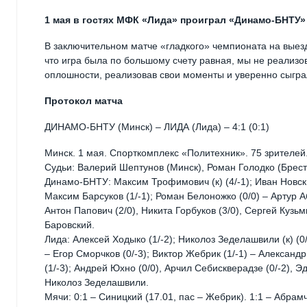
1 мая в гостях МФК «Лида» проиграл «Динамо-БНТУ»
В заключительном матче «гладкого» чемпионата на выез
что игра была по большому счету равная, мы не реализо
оплошности, реализовав свои моменты и уверенно сыграл
Протокол матча
ДИНАМО-БНТУ (Минск) – ЛИДА (Лида) – 4:1 (0:1)
Минск. 1 мая. Спорткомплекс «Политехник». 75 зрителей.
Судьи: Валерий Шептунов (Минск), Роман Голодко (Брест
Динамо-БНТУ: Максим Трофимович (к) (4/-1); Иван Новский
Максим Барсуков (1/-1); Роман Белоножко (0/0) – Артур А
Антон Папович (2/0), Никита Горбуков (3/0), Сергей Кузь
Баровский.
Лида: Алексей Ходыко (1/-2); Николоз Зеделашвили (к) (0/
– Егор Сморчков (0/-3); Виктор Жебрик (1/-1) – Александр
(1/-3); Андрей Юхно (0/0), Арчил Себискверадзе (0/-2), Э
Николоз Зеделашвили.
Мячи: 0:1 – Синицкий (17.01, пас – Жебрик). 1:1 – Абрамчу