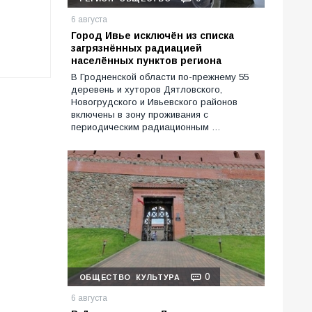
6 августа
Город Ивье исключён из списка
загрязнённых радиацией
населённых пунктов региона
В Гродненской области по-прежнему 55
деревень и хуторов Дятловского,
Новогрудского и Ивьевского районов
включены в зону проживания с
периодическим радиационным …
0
ОБЩЕСТВО
КУЛЬТУРА
6 августа