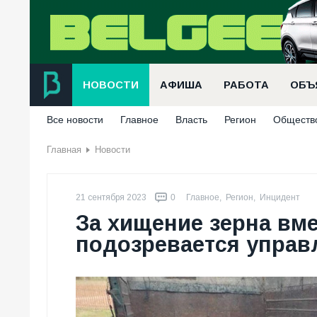
НОВОСТИ
АФИША
РАБОТА
ОБЪ
Все новости
Главное
Власть
Регион
Обществ
Главная
Новости
21 сентября 2023
0
Главное
,
Регион
,
Инцидент
За хищение зерна вм
подозревается упра