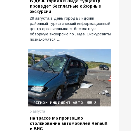
В День города в Лиде турцентр
проведёт бесплатные обзорные
экскурсии
29 августа в День города Лидский
районный туристический информационный
центр организовывает бесплатную
обзорную экскурсию по Лиде. Экскурсанты
познакомятся …
0
РЕГИОН
ИНЦИДЕНТ
АВТО
5 августа
На трассе М6 произошло
столкновение автомобилей Renault
и ВИС