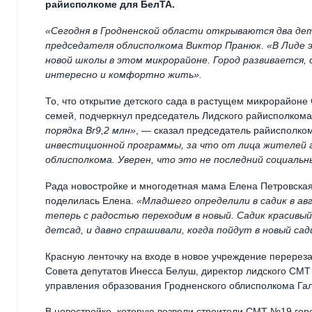
райисполкоме для БелТА.
«Сегодня в Гродненской области открываются два де
председателя облисполкома Виктор Пранюк. «В Лиде э
новой школы в этом микрорайоне. Город развивается,
интересно и комфортно жить».
То, что открытие детского сада в растущем микрорайон
семей, подчеркнул председатель Лидского райисполком
порядка Br9,2 млн»
, — сказал председатель райисполко
инвестиционной программы, за что от лица жителей 
облисполкома. Уверен, что это не последний социальн
Рада новостройке и многодетная мама Елена Петровска
поделилась Елена.
«Младшего определили в садик в ав
теперь с радостью переходим в новый. Садик красивый
детсад, и давно спрашивали, когда пойдут в новый сад
Красную ленточку на входе в новое учреждение перерез
Совета депутатов Инесса Белуш, директор лидского СМТ
управления образования Гродненского облисполкома Гал
В новостройке, которую возвели строители СМТ №19 гор