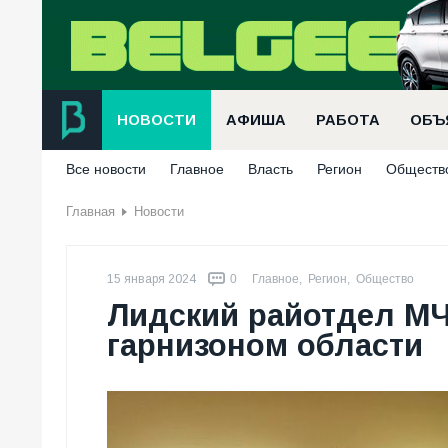
НОВОСТИ
АФИША
РАБОТА
ОБЪ
Все новости
Главное
Власть
Регион
Обществ
Главная
Новости
15 января 2024
0
Главное
,
Регион
,
Общество
Лидский райотдел М
гарнизоном области