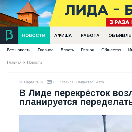
НОВОСТИ
АФИША
РАБОТА
ОБЪЯВЛЕ
Все новости
Главное
Власть
Регион
Общество
И
Главная
Новости
20 марта 2024
0
Главное
,
Общество
,
Авто
В Лиде перекрёсток воз
планируется переделат