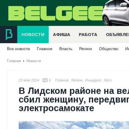
НОВОСТИ
АФИША
РАБОТА
ОБЪЯВЛЕ
Все новости
Главное
Власть
Регион
Общество
И
Главная
Новости
22 мая 2024
0
Главное
,
Регион
,
Инцидент
,
Авто
В Лидском районе на в
сбил женщину, передви
электросамокате