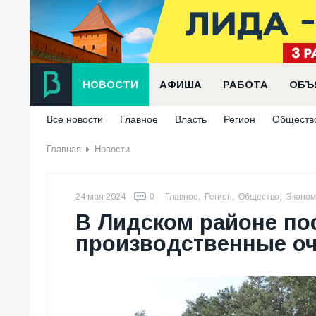
НОВОСТИ
АФИША
РАБОТА
ОБЪ
Все новости
Главное
Власть
Регион
Обществ
Главная
Новости
24 мая 2024
0
Главное
,
Регион
,
Общество
,
Эконом
В Лидском районе по
производственные о