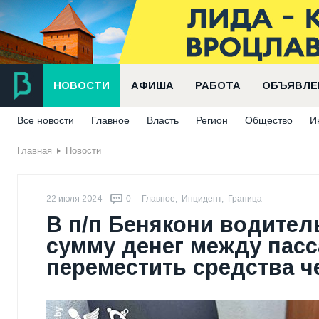
НОВОСТИ
АФИША
РАБОТА
ОБЪЯВЛЕ
Все новости
Главное
Власть
Регион
Общество
И
Главная
Новости
22 июля 2024
0
Главное
,
Инцидент
,
Граница
В п/п Бенякони водите
сумму денег между пасс
переместить средства ч