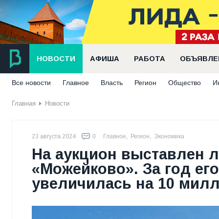
НОВОСТИ
АФИША
РАБОТА
ОБЪЯВЛЕ
Все новости
Главное
Власть
Регион
Общество
И
Главная
Новости
23 августа 2024
0
Главное
,
Регион
,
Экономика
На аукцион выставлен 
«Можейково». За год ег
увеличилась на 10 мил