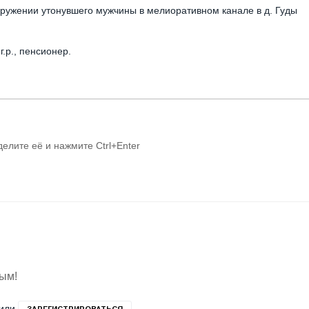
аружении утонувшего мужчины в мелиоративном канале в д. Гуды
.р., пенсионер.
делите её и нажмите Ctrl+Enter
вым!
или
ЗАРЕГИСТРИРОВАТЬСЯ