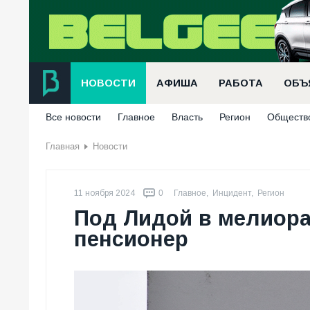
НОВОСТИ
АФИША
РАБОТА
ОБЪ
Все новости
Главное
Власть
Регион
Обществ
Главная
Новости
11 ноября 2024
0
Главное
,
Инцидент
,
Регион
Под Лидой в мелиора
пенсионер