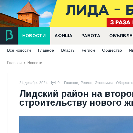
НОВОСТИ
АФИША
РАБОТА
ОБЪЯВЛЕ
Все новости
Главное
Власть
Регион
Общество
И
Главная
Новости
24 декабря 2024
0
Главное
,
Регион
,
Экономика
,
Обществ
Лидский район на второ
строительству нового 