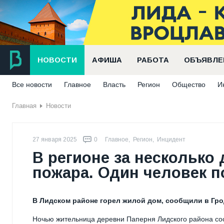
НОВОСТИ
АФИША
РАБОТА
ОБЪЯВЛЕ
Все новости
Главное
Власть
Регион
Общество
И
Главная
Новости
27 января 2025
0
Главное
,
Регион
,
Инцидент
В регионе за несколько
пожара. Один человек п
В Лидском районе горел жилой дом, сообщили в Гр
Ночью жительница деревни Паперня Лидского района соо