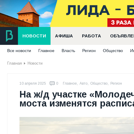
НОВОСТИ
АФИША
РАБОТА
ОБЪЯВЛЕ
Все новости
Главное
Власть
Регион
Общество
И
Главная
Новости
10 апреля 2025
0
Главное
,
Авто
,
Общество
,
Регион
На ж/д участке «Молоде
моста изменятся распи