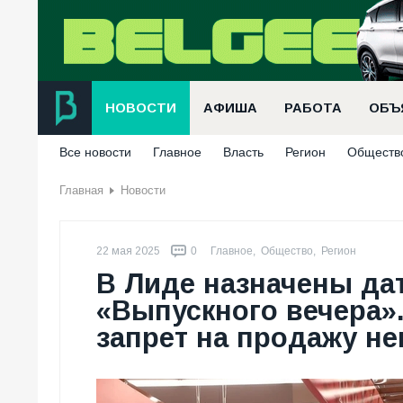
НОВОСТИ
АФИША
РАБОТА
ОБЪ
Все новости
Главное
Власть
Регион
Обществ
Главная
Новости
22 мая 2025
0
Главное
,
Общество
,
Регион
В Лиде назначены да
«Выпускного вечера».
запрет на продажу не