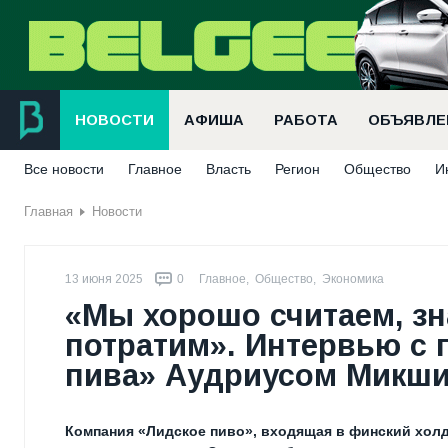
НОВОСТИ
АФИША
РАБОТА
ОБЪЯВЛЕ
Все новости
Главное
Власть
Регион
Общество
И
Главная
Новости
13 июня 2025
0
Главное
,
Общество
,
Экономика
«Мы хорошо считаем, зн
потратим». Интервью с 
пива» Аудриусом Микш
Компания «Лидское пиво», входящая в финский холд