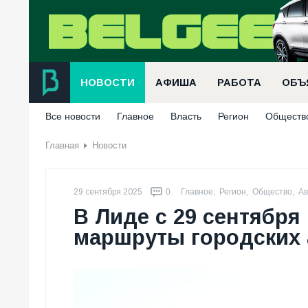
НОВОСТИ
АФИША
РАБОТА
ОБЪ
Все новости
Главное
Власть
Регион
Обществ
Главная
Новости
29 сентября 2025
0
Главное
,
Регион
,
Общество
,
Ав
В Лиде с 29 сентябр
маршруты городских 