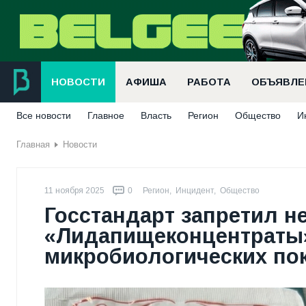
НОВОСТИ
АФИША
РАБОТА
ОБЪЯВЛЕ
Все новости
Главное
Власть
Регион
Общество
И
Главная
Новости
11 ноября 2025
0
Регион
,
Инцидент
,
Общество
Госстандарт запретил 
«Лидапищеконцентраты»
микробиологических по