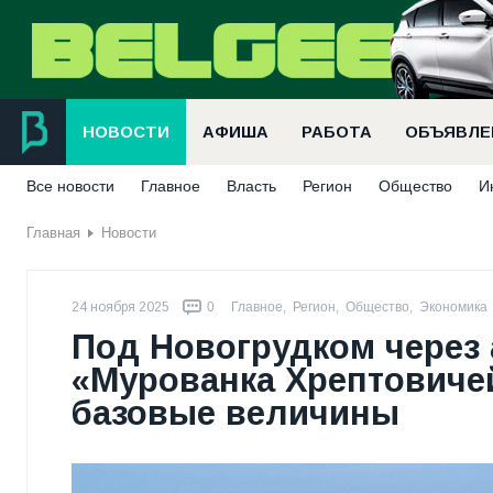
НОВОСТИ
АФИША
РАБОТА
ОБЪЯВЛЕ
Все новости
Главное
Власть
Регион
Общество
И
Главная
Новости
24 ноября 2025
0
Главное
,
Регион
,
Общество
,
Экономика
Под Новогрудком через 
«Мурованка Хрептовичей»
базовые величины