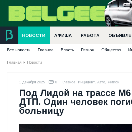
НОВОСТИ
АФИША
РАБОТА
ОБЪЯВЛЕ
Все новости
Главное
Власть
Регион
Общество
И
Главная
Новости
1 декабря 2025
0
Главное
,
Инцидент
,
Авто
,
Регион
Под Лидой на трассе М
ДТП. Один человек поги
больницу