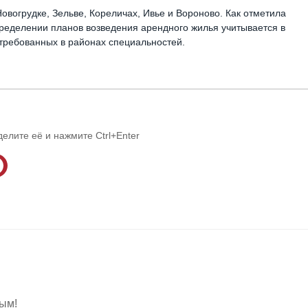
овогрудке, Зельве, Кореличах, Ивье и Вороново. Как отметила
пределении планов возведения арендного жилья учитывается в
стребованных в районах специальностей.
делите её и нажмите Ctrl+Enter
вым!