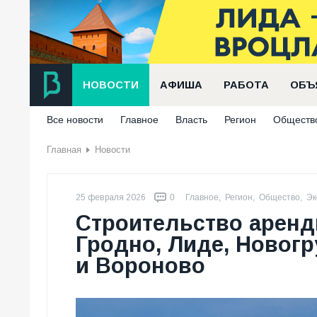
НОВОСТИ
АФИША
РАБОТА
ОБЪ
Все новости
Главное
Власть
Регион
Обществ
Главная
Новости
25 февраля 2026
0
Главное
,
Регион
,
Общество
,
Эк
Строительство аренд
Гродно, Лиде, Новогр
и Вороново