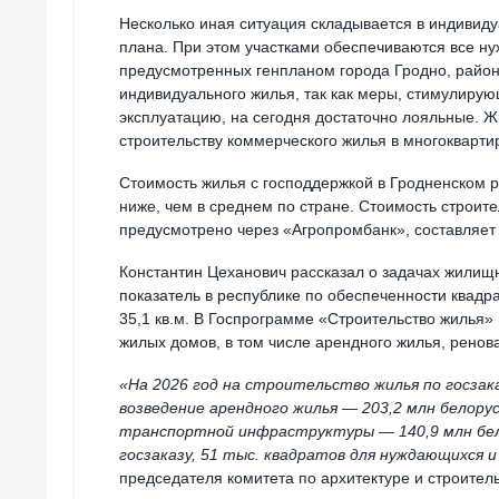
Несколько иная ситуация складывается в индивиду
плана. При этом участками обеспечиваются все ну
предусмотренных генпланом города Гродно, райо
индивидуального жилья, так как меры, стимулиру
эксплуатацию, на сегодня достаточно лояльные. Ж
строительству коммерческого жилья в многоквартир
Стоимость жилья с господдержкой в Гродненском ре
ниже, чем в среднем по стране. Стоимость строите
предусмотрено через «Агропромбанк», составляет 
Константин Цеханович рассказал о задачах жилищн
показатель в республике по обеспеченности квадр
35,1 кв.м. В Госпрограмме «Строительство жилья»
жилых домов, в том числе арендного жилья, рено
«На 2026 год на строительство жилья по госзак
возведение арендного жилья — 203,2 млн белору
транспортной инфраструктуры — 140,9 млн бело
госзаказу, 51 тыс. квадратов для нуждающихся и
председателя комитета по архитектуре и строитель