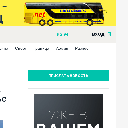
2,94
ВХОД
цина
Спорт
Граница
Армия
Разное
ПРИСЛАТЬ НОВОСТЬ
в
ье