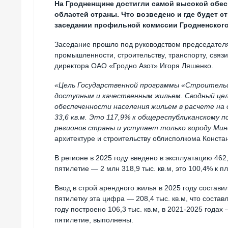
На Гродненщине достигли самой высокой обес
областей страны. Что возведено и где будет с
заседании профильной комиссии Гродненского
Заседание прошло под руководством председателя
промышленности, строительству, транспорту, связ
директора ОАО «Гродно Азот» Игоря Ляшенко.
«Цель Государственной программы «Строительс
доступным и качественным жильем. Сводный це
обеспеченности населения жильем в расчете на 
33,6 кв.м. Это 117,9% к общереспубликанскому
регионов страны и уступает только городу Мин
архитектуре и строительству облисполкома Конста
В регионе в 2025 году введено в эксплуатацию 46
пятилетие — 2 млн 318,9 тыс. кв.м, это 100,4% к пл
Ввод в строй арендного жилья в 2025 году составил
пятилетку эта цифра — 208,4 тыс. кв.м, что соста
году построено 106,3 тыс. кв.м, в 2021-2025 года
пятилетие, выполнены.