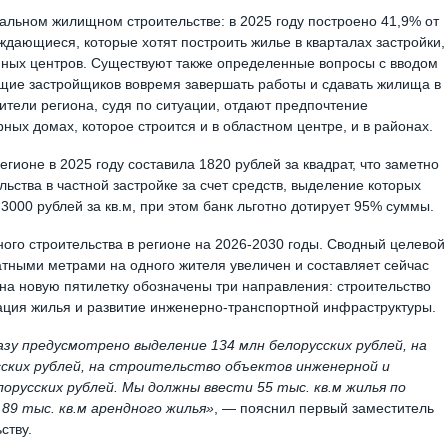
альном жилищном строительстве: в 2025 году построено 41,9% от
ждающиеся, которые хотят построить жилье в кварталах застройки,
нных центров. Существуют также определенные вопросы с вводом
ющие застройщиков вовремя завершать работы и сдавать жилища в
ители региона, судя по ситуации, отдают предпочтение
ных домах, которое строится и в областном центре, и в районах.
гионе в 2025 году составила 1820 рублей за квадрат, что заметно
льства в частной застройке за счет средств, выделение которых
3000 рублей за кв.м, при этом банк льготно дотирует 95% суммы.
ого строительства в регионе на 2026-2030 годы. Сводный целевой
атными метрами на одного жителя увеличен и составляет сейчас
 на новую пятилетку обозначены три направления: строительство
вация жилья и развитие инженерно-транспортной инфраструктуры.
азу предусмотрено выделение 134 млн белорусских рублей, на
сских рублей, на строительство объектов инженерной и
русских рублей. Мы должны ввести 55 тыс. кв.м жилья по
 89 тыс. кв.м арендного жилья»
, — пояснил первый заместитель
ству.