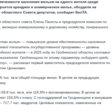
печенности населения жильем на одного жителя среди
троится арендное и коммерческое жилье, обсудили на
 областного Совета депутатов, сообщает БелТА.
 областного совета Елены Пасюты и председателя комиссии по
и, жилищно-коммунальному и дорожному хозяйству, генерального
тво жилья» — повышение уровня обеспеченности населения
левой показатель государственной программы — уровень
одного жителя — в 2025 году по Гродненской области составил
 показателю. Гродненщина по этому параметру лидирует среди
ску»
, — рассказал первый заместитель председателя комитета по
нтин Цеханович.
2,6 тыс. кв.м общей площади жилья. В целом за предыдущее
ану.
 58,8 тыс. кв.м, или 116,9% к запланированному. В целом за
вляет 154,5% к плану. С господдержкой на Гродненщине в минувшем
х — 717,7 тыс. квадратов. Целевые показатели, намеченные на