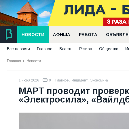
НОВОСТИ
АФИША
РАБОТА
ОБЪЯВЛЕ
Все новости
Главное
Власть
Регион
Общество
И
Главная
Новости
1 июня 2026
0
Главное
,
Инцидент
,
Экономика
МАРТ проводит проверки
«Электросила», «Вайлдб