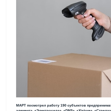
МАРТ посмотрел работу 190 субъектов предпринимат
элемент», «Электросила», «DNS», «Xistore», «Стрел