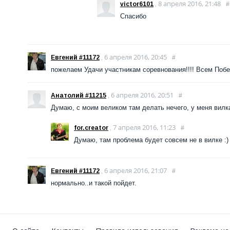
8 апреля 2016, 21:48
victor6101
,
#
Спасибо
6 апреля 2016, 20:45
Евгений #11172
,
#
пожелаем Удачи участникам соревнования!!!! Всем Побе
6 апреля 2016, 20:51
Анатолий #11215
,
#
Думаю, с моим великом там делать нечего, у меня вилка
7 апреля 2016, 11:23
for.creator
,
#
Думаю, там проблема будет совсем не в вилке :)
6 апреля 2016, 21:07
Евгений #11172
,
#
нормально..и такой пойдет.