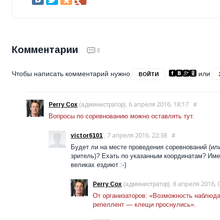
Комментарии
8
Чтобы написать комментарий нужно
или
ВОЙТИ
6 апреля 2016, 18:17
Perry Cox
(администратор),
#
Вопросы по соревнованию можно оставлять тут.
7 апреля 2016, 22:38
victor6101
,
#
Будет ли на месте проведения соревнований (ил
зритель)? Ехать по указанным координатам? Име
великах ездиют :-)
8 апреля 2016, 
Perry Cox
(администратор),
От организаторов: «Возможность наблюда
репеллент — клещи проснулись».