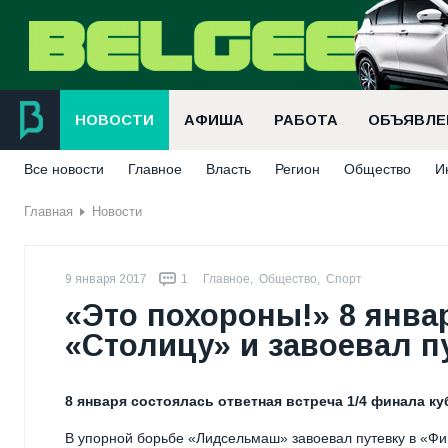
НОВОСТИ
АФИША
РАБОТА
ОБЪЯВЛЕ
Все новости
Главное
Власть
Регион
Общество
И
Главная
Новости
9 января 2017
1
Главное
,
Общество
,
Спорт
«Это похороны!» 8 янв
«Столицу» и завоевал п
8 января состоялась ответная встреча 1/4 финала ку
В упорной борьбе «Лидсельмаш» завоевал путевку в «Фи