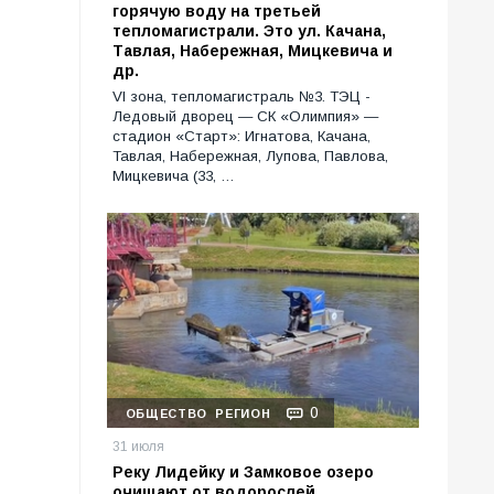
горячую воду на третьей
тепломагистрали. Это ул. Качана,
Тавлая, Набережная, Мицкевича и
др.
VI зона, тепломагистраль №3. ТЭЦ -
Ледовый дворец — СК «Олимпия» —
стадион «Старт»: Игнатова, Качана,
Тавлая, Набережная, Лупова, Павлова,
Мицкевича (33, …
0
ОБЩЕСТВО
РЕГИОН
31 июля
Реку Лидейку и Замковое озеро
очищают от водорослей