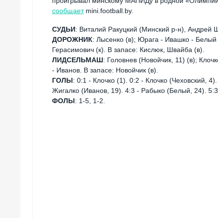
проигрывал минскому МАПИДу в родной «Олимпии» – 
сообщает
mini.football.by.
СУДЬИ
: Виталий Ракуцкий (Минский р-н), Андрей Ш
ДОРОЖНИК
: Лысенко (в); Юрага - Ивашко - Белый
Герасимович (к). В запасе: Кислюк, Швайба (в).
ЛИДСЕЛЬМАШ
: Головнев (Новойчик, 11) (в); Клоч
- Иванов. В запасе: Новойчик (в).
ГОЛЫ
: 0:1 - Клочко (1). 0:2 - Клочко (Чеховский, 4)
Жигалко (Иванов, 19). 4:3 - Рабыко (Белый, 24). 5:3
ФОЛЫ
: 1-5, 1-2.