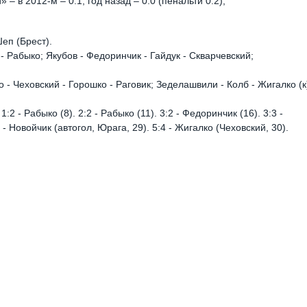
в 2012-м – 0:1, год назад – 0:0 (пенальти 0:2),
еп (Брест).
 - Рабыко; Якубов - Федоринчик - Гайдук - Скварчевский;
ко - Чеховский - Горошко - Раговик; Зеделашвили - Колб - Жигалко (к
. 1:2 - Рабыко (8). 2:2 - Рабыко (11). 3:2 - Федоринчик (16). 3:3 -
 - Новойчик (автогол, Юрага, 29). 5:4 - Жигалко (Чеховский, 30).