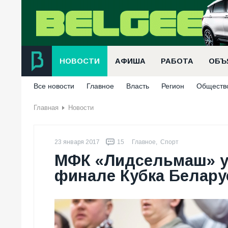
НОВОСТИ
АФИША
РАБОТА
ОБЪ
Все новости
Главное
Власть
Регион
Обществ
Главная
Новости
23 января 2017
15
Главное
,
Спорт
МФК «Лидсельмаш» у
финале Кубка Белару