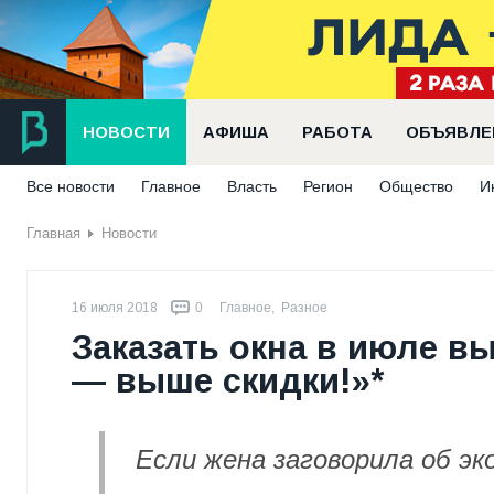
НОВОСТИ
АФИША
РАБОТА
ОБЪЯВЛЕ
Все новости
Главное
Власть
Регион
Общество
И
Главная
Новости
16 июля 2018
0
Главное
,
Разное
Заказать окна в июле в
— выше скидки!»*
Если жена заговорила об эк