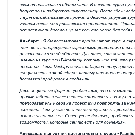
всем отписывался в общем чате. В течение курса нуж
допустили к лабораторному проекту. После сдачи ла
с нуля разрабатываешь проект и демонстрируешь груп
учетом всего, что рассказывал преподаватель. Пришло
остался очень доволен, узнал кое-что новое для себя и
Альберт:
«Я бы посоветовал пройти этот курс, в пе
тем, кто интересуется серверными решениями и их 
развиваться в этой области. Для того, кто хочет ст
именно на курс от
IT
-
Academy
, потому что всё, что р
проектах. Тема DevOps сейчас набирает популярнос
специалисты в этой сфере, потому что многие проц
доставкой продуктов в продакшн.
Дистанционный формат удобен тем, что ты можешь с
привык ходить в класс и конспектировать, а кому-то 
преподаватель у себя на проектах и повторять за ним.
воркшопа. Тем, у кого что-то не получалось, препода
искал и исправлял её. Советую не бояться, пробовать
возможности, которые сейчас есть для обучения».
Александр,
выпускник дистанционного курса «Развё