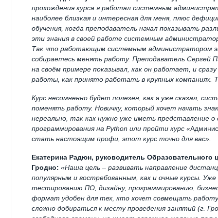
прохождения курса я работал системным администрат
наиболее близкая и интересная для меня, плюс дефици
обучения, когда преподаватель начал показывать раз
эти знания в своей работе системным администраторо
Так что работающим системным администратором это
собираетесь менять работу. Преподаватель Сергей П
на своём примере показывал, как он работает, и ср
работы, как принято работать в крупных компаниях. Т
Курс несомненно будет полезен, как я уже сказал, 
поменять работу. Новичку, который хочет начать зна
нереально, так как нужно уже иметь представление о
программирования на
Python
или пройти курс «
Админи
стать настоящим профи, этот курс точно для вас».
Екатерина Радюн, руководитель Образовательного 
Гродно:
«Наша цель – развивать направление дистан
популярным и востребованным, как и очные курсы. Уж
тестированию ПО, дизайну, программированию, бизнес-
формат удобен для тех, кто хочет совмещать работу/у
сложно добираться к месту проведения занятий (г. Гро