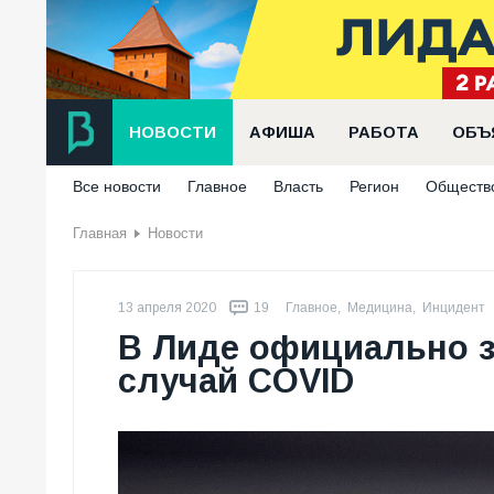
НОВОСТИ
АФИША
РАБОТА
ОБЪ
Все новости
Главное
Власть
Регион
Обществ
Главная
Новости
13 апреля 2020
19
Главное
,
Медицина
,
Инцидент
В Лиде официально 
случай COVID