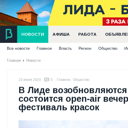
НОВОСТИ
АФИША
РАБОТА
ОБЪЯВЛЕ
Все новости
Главное
Власть
Регион
Общество
И
Главная
Новости
23 июня 2020
3
Главное
,
Общество
В Лиде возобновляются
состоится open-air вече
фестиваль красок