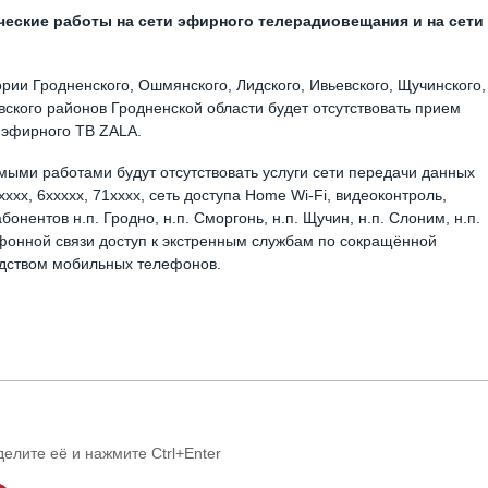
ческие работы на сети эфирного телерадиовещания и на сети
ории Гродненского, Ошмянского, Лидского, Ивьевского, Щучинского,
вского районов Гродненской области будет отсутствовать прием
 эфирного ТВ ZALA.
димыми работами будут отсутствовать услуги сети передачи данных
ххх, 6ххххх, 71хххх, сеть доступа Home Wi-Fi, видеоконтроль,
онентов н.п. Гродно, н.п. Сморгонь, н.п. Щучин, н.п. Слоним, н.п.
лефонной связи доступ к экстренным службам по сокращённой
едством мобильных телефонов.
делите её и нажмите Ctrl+Enter