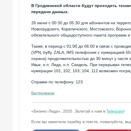
В Гродненской области будут проходить техни
передачи данных.
26 июня c 00:30 до 05:30 для абонентов на террит
Новогрудского, Кореличского, Мостовского, Вороно
обязательного общедоступного пакета программ и
Также, в период с 01:00 до 06:00 в связи с прово
(VPN, byfly, ZALA, IMS телефония с нумерацией 55х
охрана) продолжительностью до 30 минут у части аб
Ивье, н.п. Лида, н.п. Скидель. При перерывах те
нумерации 101, 102, 103, 104, 112 возможен поср
Справки по телефону: 123
Белтелеком
«Бизнес-Лида», 2020. Залетай к нам в
Telegram
!
Если вы заметили ошибку в тексте, пожалуйста, вы