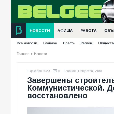
НОВОСТИ
АФИША
РАБОТА
ОБЪ
Все новости
Главное
Власть
Регион
Обществ
Главная
Новости
1 декабря 2020
6
Главное
,
Общество
,
Авто
Завершены строитель
Коммунистической. 
восстановлено