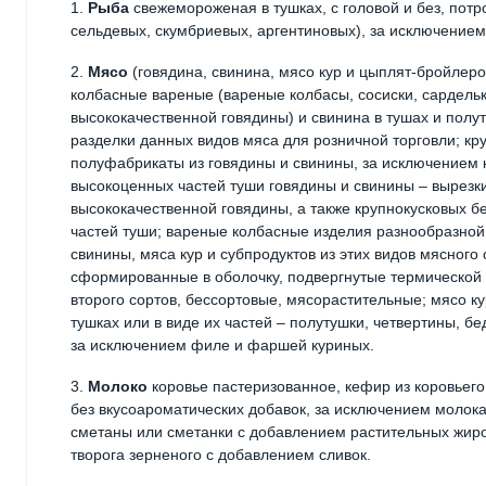
1.
Рыба
свежемороженая в тушках, с головой и без, пот
сельдевых, скумбриевых, аргентиновых), за исключением
2.
Мясо
(говядина, свинина, мясо кур и цыплят-бройлеро
колбасные вареные (вареные колбасы, сосиски, сардельк
высококачественной говядины) и свинина в тушах и полу
разделки данных видов мяса для розничной торговли; к
полуфабрикаты из говядины и свинины, за исключением 
высокоценных частей туши говядины и свинины – вырез
высококачественной говядины, а также крупнокусковых 
частей туши; вареные колбасные изделия разнообразной
свинины, мяса кур и субпродуктов из этих видов мясног
сформированные в оболочку, подвергнутые термической о
второго сортов, бессортовые, мясорастительные; мясо 
тушках или в виде их частей – полутушки, четвертины, бед
за исключением филе и фаршей куриных.
3.
Молоко
коровье пастеризованное, кефир из коровьего
без вкусоароматических добавок, за исключением молока
сметаны или сметанки с добавлением растительных жиров
творога зерненого с добавлением сливок.