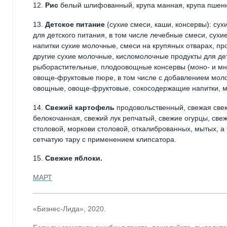
12.
Рис
белый шлифованный, крупа манная, крупа пшен
13.
Детское питание
(сухие смеси, каши, консервы): су
для детского питания, в том числе лечебные смеси, су
напитки сухие молочные, смеси на крупяных отварах, про
другие сухие молочные, кисломолочные продукты для де
рыборастительные, плодоовощные консервы (моно- и м
овоще-фруктовые пюре, в том числе с добавлением молоч
овощные, овоще-фруктовые, сокосодержащие напитки, м
14.
Свежий картофель
продовольственный, свежая свек
белокочанная, свежий лук репчатый, свежие огурцы, св
столовой, моркови столовой, откалиброванных, мытых, 
сетчатую тару с применением клипсатора.
15.
Свежие яблоки.
МАРТ
«Бизнес-Лида», 2020.