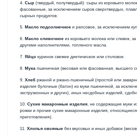
4.
Сыр
(твердый, полутвердый): сыры из коровьего мол
фасованные, за исключением сыров сверхтвердых, плавл
сырных продуктов.
5.
Масло подсолнечное
и рапсовое, за исключением ку
6.
Масло сливочное
из коровьего молока или сливок, з
другими наполнителями, топленого масла.
7.
Яйцо
куриное свежее диетическое или столовое.
8.
Мука
пшеничная (весовая или фасованная, высшего сор
9.
Хлеб
ржаной и ржано-пшеничный (простой или заварно
изделия булочные (батон) из муки пшеничной, за исключ
экструзионных и других), иных несдобных изделий, сдоб
10.
Сухие макаронные изделия
, не содержащие муки и
рожки и прочие сухие макаронные изделия, относящиеся 
приготовления).
11.
Хлопья овсяные
без вкусовых и иных добавок (весо